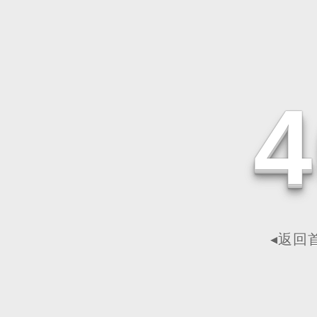
4
◂返回