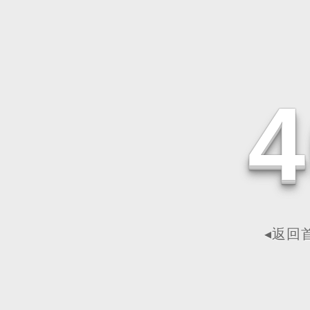
4
◂返回